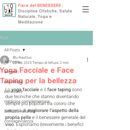
Fiere del BENESSERE |
Discipline Olistiche, Salute
Naturale, Yoga e
Meditazione
Post
All Posts
Blu Nautilus
All Posts
20 feb 2023
Tempo di lettura: 2 min
Yoga Facciale e Face
alimenti
Taping per la bellezza
psicologia
Lo 
yoga facciale
 e il 
face taping
 sono 
benessere
due tecniche che stanno diventando 
medicina complementare
sempre più popolari tra coloro che 
cercano di 
migliorare l'aspetto della 
bellezza naturale
propria pelle
 e il benessere generale del 
consapevolezza
viso
. Esploriamo brevemente i benefici 