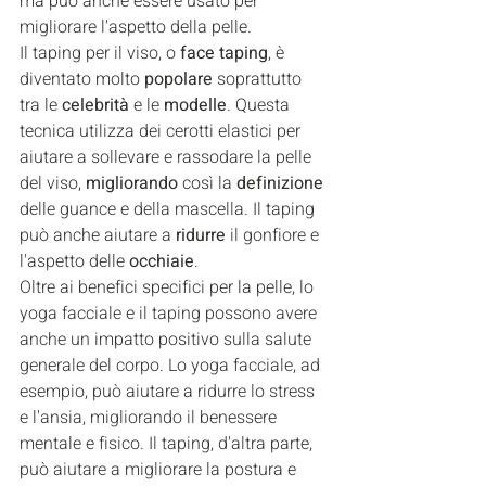
ma può anche essere usato per 
migliorare l'aspetto della pelle.
Il taping per il viso, o 
face taping
, è 
diventato molto 
popolare 
soprattutto 
tra le 
celebrità 
e le 
modelle
. Questa 
tecnica utilizza dei cerotti elastici per 
aiutare a sollevare e rassodare la pelle 
del viso, 
migliorando 
così la 
definizione 
delle guance e della mascella. Il taping 
può anche aiutare a 
ridurre 
il gonfiore e 
l'aspetto delle 
occhiaie
.
Oltre ai benefici specifici per la pelle, lo 
yoga facciale e il taping possono avere 
anche un impatto positivo sulla salute 
generale del corpo. Lo yoga facciale, ad 
esempio, può aiutare a ridurre lo stress 
e l'ansia, migliorando il benessere 
mentale e fisico. Il taping, d'altra parte, 
può aiutare a migliorare la postura e 