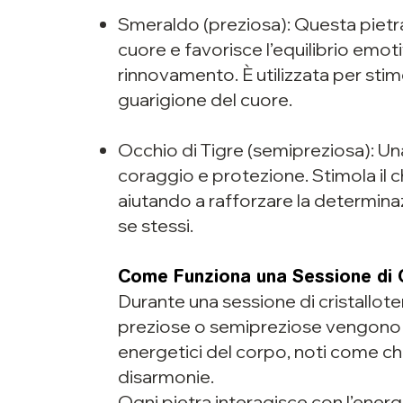
Smeraldo (preziosa): Questa pietra
cuore e favorisce l’equilibrio emotiv
rinnovamento. È utilizzata per stimol
guarigione del cuore.
Occhio di Tigre (semipreziosa): Un
coraggio e protezione. Stimola il c
aiutando a rafforzare la determinazi
se stessi.
Come Funziona una Sessione di C
Durante una sessione di cristalloterap
preziose o semipreziose vengono po
energetici del corpo, noti come ch
disarmonie.
Ogni pietra interagisce con l’ener