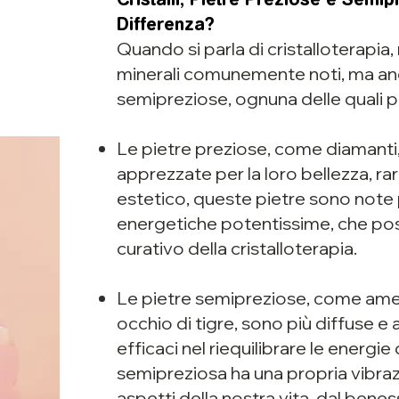
Differenza?
Quando si parla di cristalloterapia, n
minerali comunemente noti, ma anc
semipreziose, ognuna delle quali p
Le pietre preziose, come diamanti, r
apprezzate per la loro bellezza, rar
estetico, queste pietre sono note 
energetiche potentissime, che pos
curativo della cristalloterapia.
Le pietre semipreziose, come amet
occhio di tigre, sono più diffuse e 
efficaci nel riequilibrare le energie
semipreziosa ha una propria vibrazi
aspetti della nostra vita, dal beness