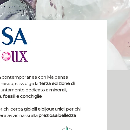
n contemporanea con Malpensa
resso, si svolge la
terza edizione di
puntamento dedicato a
minerali,
fossili e conchiglie
er chi cerca
gioielli e bijoux unici
, per chi
era avvicinarsi alla
preziosa bellezza