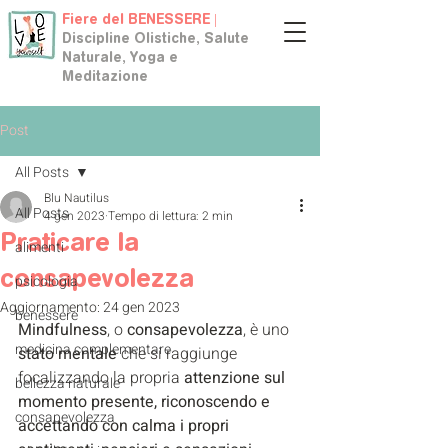
Fiere del BENESSERE |
Discipline Olistiche, Salute
Naturale, Yoga e
Meditazione
Post
All Posts
Blu Nautilus
All Posts
4 gen 2023
Tempo di lettura: 2 min
Praticare la
alimenti
consapevolezza
psicologia
Aggiornamento:
24 gen 2023
benessere
Mindfulness
, o 
consapevolezza
, è uno 
medicina complementare
stato mentale
 che si raggiunge 
focalizzando la propria 
attenzione sul 
bellezza naturale
momento presente, riconoscendo e 
consapevolezza
accettando con calma i propri 