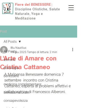
Fiere del BENESSERE |
Discipline Olistiche, Salute
Naturale, Yoga e
Meditazione
Post
All Posts
Blu Nautilus
All Posts
19 giu 2025
Tempo di lettura: 2 min
L'Arte di Amare con
alimenti
Cristina Cattaneo
psicologia
A Malpensa Benessere domenica 7 
benessere
settembre  incontro con Cristina 
medicina complementare
Cattaneo, esperta di problemi affettivi e 
collaboratrice di Francesco Alberoni.
bellezza naturale
consapevolezza