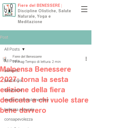
Fiere del BENESSERE |
Discipline Olistiche, Salute
Naturale, Yoga e
Meditazione
Post
All Posts
Fiere del Benessere
All Posts
19 mag
Tempo di lettura: 2 min
Malpensa Benessere
alimenti
2027: torna la sesta
psicologia
edizione della fiera
benessere
dedicata a chi vuole stare
medicina complementare
bene davvero
bellezza naturale
consapevolezza