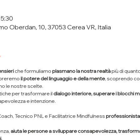
15:30
lmo Oberdan, 10, 37053 Cerea VR, Italia
e
nsieri 
che formuliamo 
plasmano la nostra realtà
 più di quan
loreremo
 il potere del linguaggio e della mente
, scoprendo com
no le nostre scelte. 
che per trasformare il 
dialogo interiore, superare i blocchi me
apevolezza e intenzione.
Coach, Tecnico PNL e Facilitatrice Mindfulness 
professionista e
nza, 
aiuta le persone a sviluppare consapevolezza, trasformar
. 