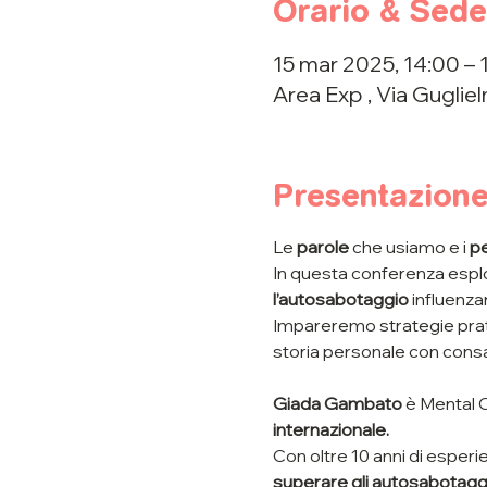
Orario & Sede
15 mar 2025, 14:00 – 
Area Exp , Via Guglie
Presentazion
Le 
parole 
che usiamo e i 
pe
In questa conferenza esp
l’autosabotaggio 
influenza
Impareremo strategie prati
storia personale con cons
Giada Gambato
 è Mental 
internazionale.
Con oltre 10 anni di esperie
superare gli autosabotaggi