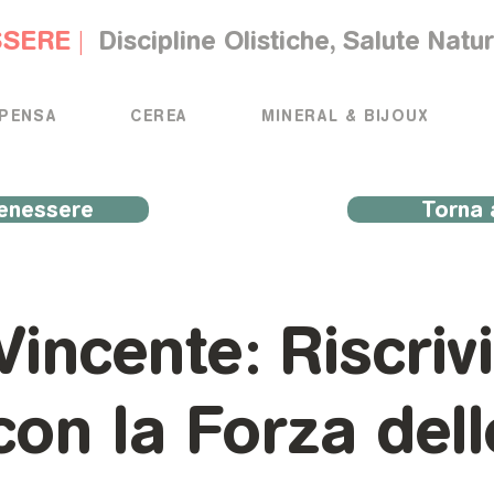
SSERE |
Discipline Olistiche, Salute Natu
PENSA
CEREA
MINERAL & BIJOUX
enessere
Torna 
incente: Riscrivi
con la Forza dell