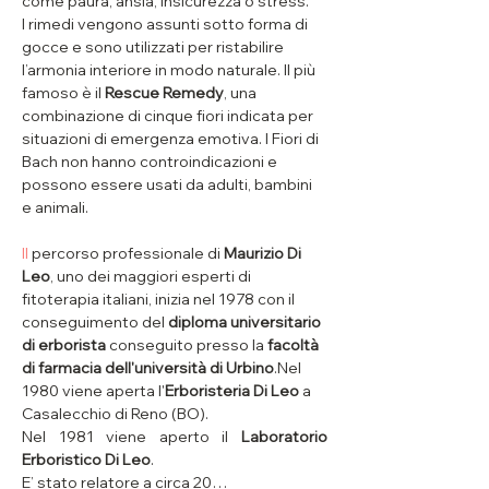
come paura, ansia, insicurezza o stress.
I rimedi vengono assunti sotto forma di 
gocce e sono utilizzati per ristabilire 
l’armonia interiore in modo naturale. Il più 
famoso è il 
Rescue Remedy
, una 
combinazione di cinque fiori indicata per 
situazioni di emergenza emotiva. I Fiori di 
Bach non hanno controindicazioni e 
possono essere usati da adulti, bambini 
e animali.
Il
 percorso professionale di 
Maurizio Di 
Leo
, uno dei maggiori esperti di 
fitoterapia italiani, inizia nel 1978 con il 
conseguimento del 
diploma universitario 
di erborista
 conseguito presso la 
facoltà 
di farmacia dell'università di Urbino
.Nel 
1980 viene aperta l'
Erboristeria Di Leo
 a 
Casalecchio di Reno (BO).
Nel 1981 viene aperto il 
Laboratorio 
Erboristico Di Leo
.
E’ stato relatore a circa 20…