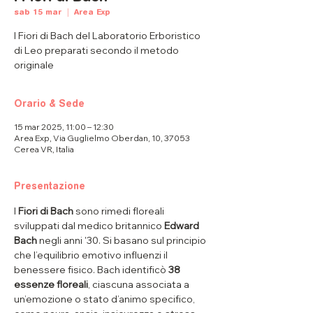
sab 15 mar
  |  
Area Exp
I Fiori di Bach del Laboratorio Erboristico
di Leo preparati secondo il metodo
originale
Orario & Sede
15 mar 2025, 11:00 – 12:30
Area Exp, Via Guglielmo Oberdan, 10, 37053
Cerea VR, Italia
Presentazione
I 
Fiori di Bach
 sono rimedi floreali 
sviluppati dal medico britannico 
Edward 
Bach
 negli anni '30. Si basano sul principio 
che l’equilibrio emotivo influenzi il 
benessere fisico. Bach identificò 
38 
essenze floreali
, ciascuna associata a 
un’emozione o stato d’animo specifico, 