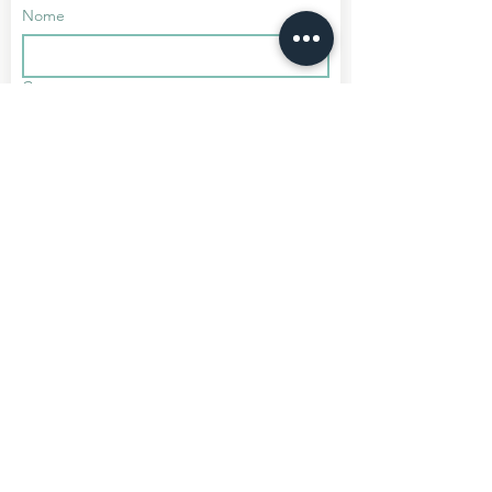
Nome
Cognome
Telefono
Email
*
Iscriviti
Voglio iscrivermi alla tua mailing 
list.
Media Partner