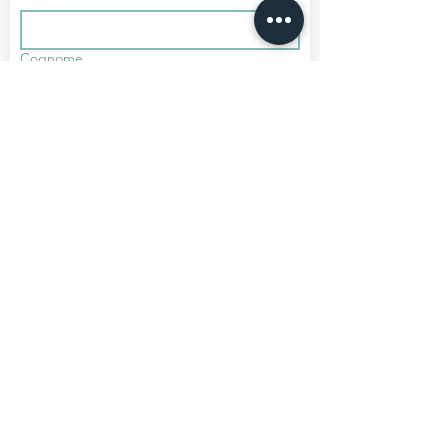
Cognome
Telefono
Email
*
Iscriviti
Voglio iscrivermi alla tua mailing 
list.
Media Partner