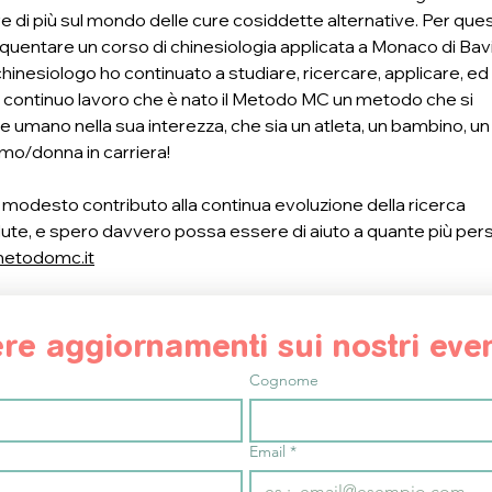
di più sul mondo delle cure cosiddette alternative. Per ques
equentare un corso di chinesiologia applicata a Monaco di Bav
hinesiologo ho continuato a studiare, ricercare, applicare, ed 
 continuo lavoro che è nato il Metodo MC un metodo che si 
re umano nella sua interezza, che sia un atleta, un bambino, un
mo/donna in carriera!
o modesto contributo alla continua evoluzione della ricerca 
lute, e spero davvero possa essere di aiuto a quante più per
etodomc.it
vere aggiornamenti sui nostri even
Cognome
Email
*