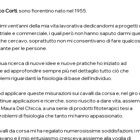
o Corti
, sono fiorentino nato nel 1955.
imi vent’anni della mia vita lavorativa dedicandomi a progetti d
triale e commerciale, i quali però non hanno saputo darmi quel
he cercavo, soprattutto non mi consentivano di fare qualcosa
ante per le persone.
nua ricerca di nuove idee e nuove pratiche ho iniziato ad 
 ad approfondire sempre più nel dettaglio tutto ciò che 
emi riguardanti la fisiologia di base dell’individuo.
ad applicare queste misurazioni sui cavalli da corsa e, nel giro d
ntinue applicazioni e ricerche, sono riuscito a dare vita, assiem
Maura Del Chicca, a una serie di prodotti fitoterapici tesi a 
problemi di fisiologia che tanto mi hanno appassionato.
valli da corsa mi ha regalato numerosissime soddisfazioni, i m
vano e il mio entusiasmo cresceva assieme alla voglia di 