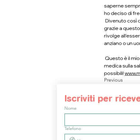
saperne sempre 
ho deciso di fr
 Divenuto così c
grazie a questo
rivolge all’esse
anziano o un uo
 Questo è il mi
medica sulla sa
possibili! 
www.m
Previous
Iscriviti per rice
Nome
Telefono