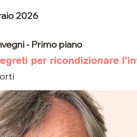
raio 2026
vegni - Primo piano
 segreti per ricondizionare l’i
orti