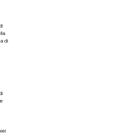
i 
la 
 di 
i 
e 
iei 