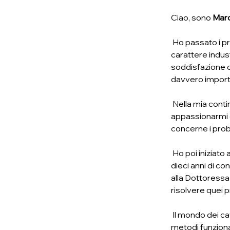
Ciao, sono 
Marc
 Ho passato i pr
carattere indus
soddisfazione c
davvero import
 Nella mia conti
appassionarmi e
concerne i probl
 Ho poi iniziato 
dieci anni di co
alla Dottoressa 
risolvere quei 
 Il mondo dei ca
metodi funziona