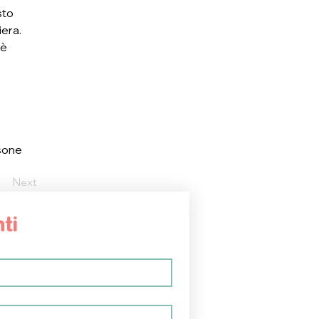
to 
iera.
è 
 
sone 
Next
ti