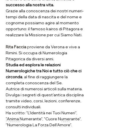
successo alla nostra vita. 
Grazie alla conoscenza dei nostri numeri-
tempi della data di nascita e del nome e 
cognome possiamo agire al momento 
opportuno: il famoso kairos di Pitagora e 
realizzare la Missione per cui Siamo Nati.
Rita Faccia
 p
roviene da Verona e vive a 
Rimini. Si occupa di Numerologia 
Pitagorica da diversi anni. 
Studia ed esplora le relazioni 
Numerologiche tra Noi e tutto ciò che ci 
circonda
, al fine di raggiungere la 
completa conoscenza del Se. 
Autrice di numerosi articoli sulla materia. 
Divulga i segreti di quest'antica disciplina 
tramite video, corsi, lezioni, conferenze, 
consulti individuali. 
Ha scritto: "L'Identità nei Tuoi Numeri", 
"Anima Numerante", "Cuore Numerante", 
Previous
Next
"Numerologia La Forza Dell'Amore".