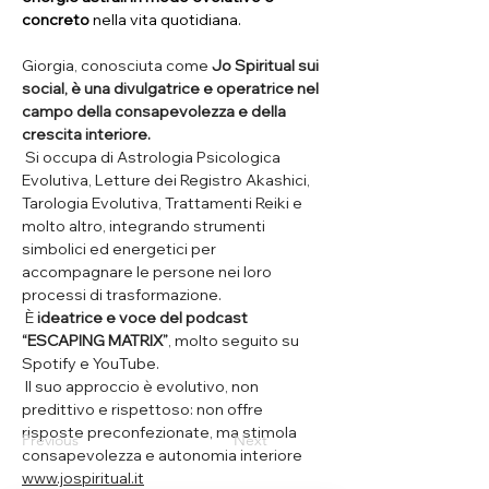
concreto
 nella vita quotidiana.  
Giorgia, conosciuta come 
Jo Spiritual sui 
social, è una divulgatrice e operatrice nel 
campo della consapevolezza e della 
crescita interiore.
 Si occupa di Astrologia Psicologica 
Evolutiva, Letture dei Registro Akashici, 
Tarologia Evolutiva, Trattamenti Reiki e 
molto altro, integrando strumenti 
simbolici ed energetici per 
accompagnare le persone nei loro 
processi di trasformazione.
 È 
ideatrice e
voce del podcast 
“ESCAPING MATRIX”
, molto seguito su 
Spotify e YouTube.
 Il suo approccio è evolutivo, non 
predittivo e rispettoso: non offre 
risposte preconfezionate, ma stimola 
Previous
Next
consapevolezza e autonomia interiore 
www.jospiritual.it