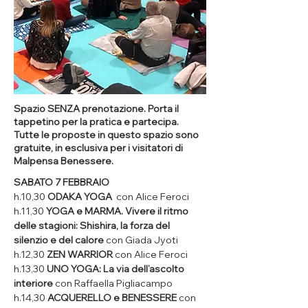
Spazio SENZA prenotazione. Porta il
tappetino per la pratica e partecipa.
Tutte le proposte in questo spazio sono
gratuite, in esclusiva per i visitatori di
Malpensa Benessere.
SABATO 7 FEBBRAIO 
h.10,30 
ODAKA YOGA
  con Alice Feroci
h.11,30 
YOGA e MARMA. Vivere il ritmo 
delle stagioni: Shishira, la forza del 
silenzio e del calore 
con Giada Jyoti
h.12,30 
ZEN WARRIOR
 con Alice Feroci
h.13,30 
UNO YOGA: La via dell’ascolto 
interiore
 con Raffaella Pigliacampo
h.14,30 
ACQUERELLO e BENESSERE
 con 