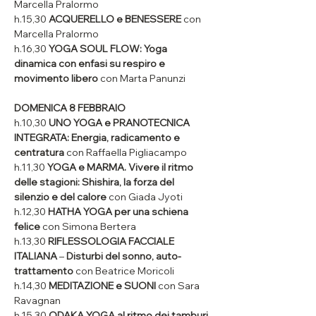
Marcella Pralormo
h.15,30 
ACQUERELLO e BENESSERE
 con 
Marcella Pralormo
h.16,30 
YOGA SOUL FLOW: Yoga 
dinamica con enfasi su respiro e 
movimento libero
 con Marta Panunzi
DOMENICA 8 FEBBRAIO
h.10,30 
UNO YOGA e PRANOTECNICA 
INTEGRATA: Energia, radicamento e 
centratura
 con Raffaella Pigliacampo
h.11,30 
YOGA e MARMA. Vivere il ritmo 
delle stagioni: Shishira, la forza del 
silenzio e del calore
 con Giada Jyoti
h.12,30 
HATHA YOGA per una schiena 
felice 
con Simona Bertera
h.13,30 
RIFLESSOLOGIA FACCIALE 
ITALIANA
 – 
Disturbi del sonno, auto-
trattamento
 con Beatrice Moricoli
h.14,30 
MEDITAZIONE e SUONI
 con Sara 
Ravagnan
h.15,30 
ODAKA YOGA al ritmo dei tamburi