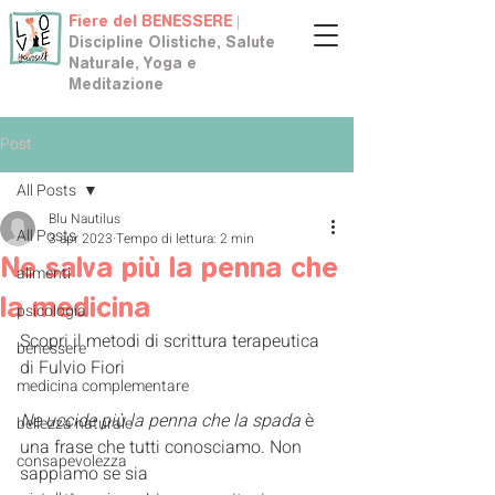
Fiere del BENESSERE |
Discipline Olistiche, Salute
Naturale, Yoga e
Meditazione
Post
All Posts
Blu Nautilus
All Posts
3 apr 2023
Tempo di lettura: 2 min
Ne salva più la penna che
alimenti
la medicina
psicologia
Scopri il metodi di scrittura terapeutica 
benessere
di Fulvio Fiori
medicina complementare
Ne uccide più la penna che la spada
 è 
bellezza naturale
una frase che tutti conosciamo. Non 
consapevolezza
sappiamo se sia