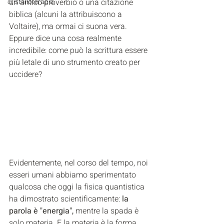
cristalloterapia
un antico proverbio o una citazione 
biblica (alcuni la attribuiscono a 
Voltaire), ma ormai ci suona vera. 
Eppure dice una cosa realmente 
incredibile: come può la scrittura essere 
più letale di uno strumento creato per 
uccidere?
Evidentemente, nel corso del tempo, noi 
esseri umani abbiamo sperimentato 
qualcosa che oggi la fisica quantistica 
ha dimostrato scientificamente: 
la 
parola è "energia", 
mentre la spada è 
solo materia. E la materia è la forma 